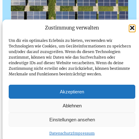
Zustimmung verwalten
Professionelle Pflege für
Um dir ein optimales Erlebnis zu bieten, verwenden wir
Technologien wie Cookies, um Geräteinformationen zu speichern
höchste Solarleistung
und/oder darauf zuzugreifen. Wenn du diesen Technologien
zustimmst, können wir Daten wie das Surfverhalten oder
eindeutige IDs auf dieser Website verarbeiten. Wenn du deine
Unsere umweltfreundliche Reinigung
Zustimmung nicht erteilst oder zurückziehst, können bestimmte
maximiert die Effizienz Ihrer Solaranlage
Merkmale und Funktionen beeinträchtigt werden.
und schützt ihre Lebensdauer.
Akzeptieren
Ablehnen
Einstellungen ansehen
PV Reinigung Odenwald
Instagram
Facebook
Twitter
Datenschutz
Impressum